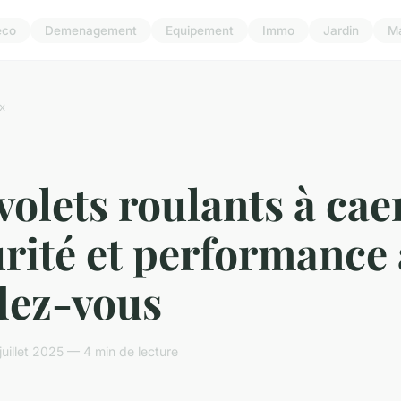
eco
Demenagement
Equipement
Immo
Jardin
M
x
volets roulants à cae
rité et performance
dez-vous
juillet 2025 — 4 min de lecture