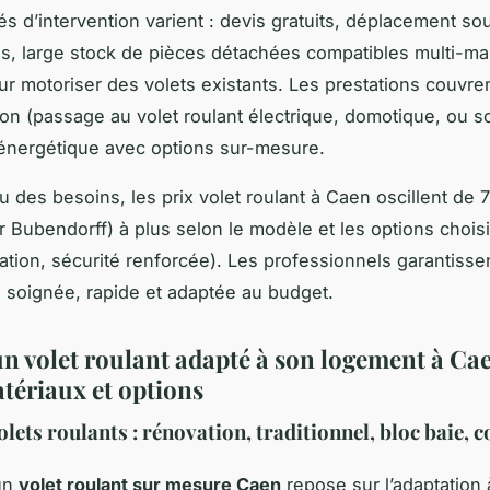
és d’intervention varient : devis gratuits, déplacement so
s, large stock de pièces détachées compatibles multi-ma
ur motoriser des volets existants. Les prestations couvren
on (passage au volet roulant électrique, domotique, ou sol
énergétique avec options sur-mesure.
 des besoins, les prix volet roulant à Caen oscillent de 
r Bubendorff) à plus selon le modèle et les options chois
sation, sécurité renforcée). Les professionnels garantisse
n soignée, rapide et adaptée au budget.
un volet roulant adapté à son logement à Cae
atériaux et options
lets roulants : rénovation, traditionnel, bloc baie, c
’un
volet roulant sur mesure Caen
repose sur l’adaptation à