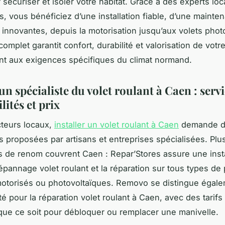
 sécuriser et isoler votre habitat. Grâce à des experts l
s, vous bénéficiez d’une installation fiable, d’une mainte
s innovantes, depuis la motorisation jusqu’aux volets phot
omplet garantit confort, durabilité et valorisation de votre
t aux exigences spécifiques du climat normand.
n spécialiste du volet roulant à Caen : servi
lités et prix
cteurs locaux,
installer un volet roulant à Caen
demande d
ns proposées par artisans et entreprises spécialisées. Plu
s de renom couvrent Caen : Repar’Stores assure une insta
dépannage volet roulant et la réparation sur tous types d
otorisés ou photovoltaïques. Removo se distingue égale
té pour la réparation volet roulant à Caen, avec des tarif
que ce soit pour débloquer ou remplacer une manivelle.