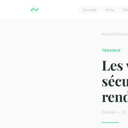
Accueil
Actu
D
Accueil
›
Travau
TRAVAUX
Les 
sécu
ren
Camille — 23 