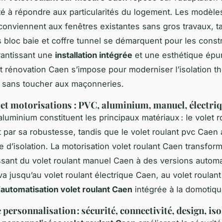
ité à répondre aux particularités du logement. Les modèle
conviennent aux fenêtres existantes sans gros travaux, t
s bloc baie et coffre tunnel se démarquent pour les const
rantissant une
installation intégrée
et une esthétique épu
nt rénovation Caen s’impose pour moderniser l’isolation t
 sans toucher aux maçonneries.
et motorisations : PVC, aluminium, manuel, électriq
aluminium constituent les principaux matériaux : le volet r
 par sa robustesse, tandis que le volet roulant pvc Caen a
 d’isolation. La motorisation volet roulant Caen transform
ssant du volet roulant manuel Caen à des versions automa
va jusqu’au volet roulant électrique Caen, au volet roulant
’
automatisation volet roulant Caen
intégrée à la domotiqu
personnalisation : sécurité, connectivité, design, is