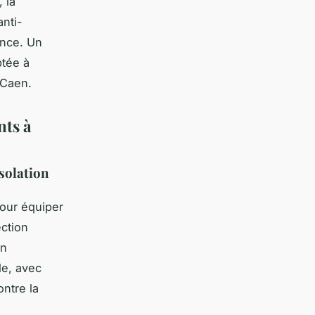
 la
nti-
ance. Un
ptée à
 Caen.
nts à
isolation
pour équiper
ection
on
le, avec
ontre la