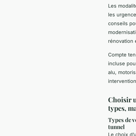
Les modalit
les urgence
conseils po
modernisati
rénovation 
Compte tenu
incluse pou
alu, motori
interventio
Choisir 
types, m
Types de vo
tunnel
Le choix d