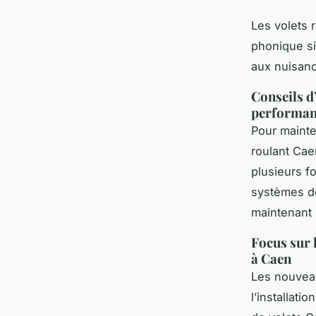
Les volets 
phonique sig
aux nuisanc
Conseils d’
performanc
Pour mainten
roulant Ca
plusieurs f
systèmes de
maintenant 
Focus sur 
à Caen
Les nouveau
l’installati