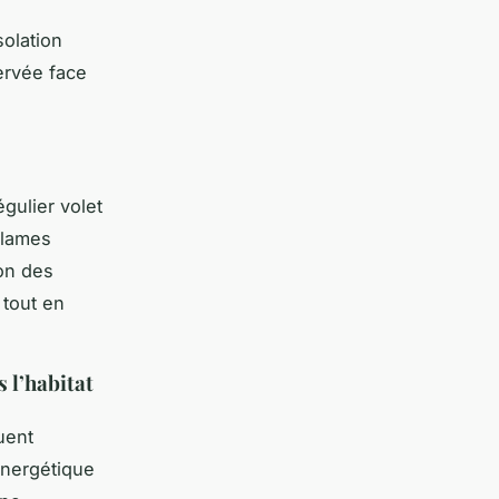
olation
servée face
égulier volet
 lames
ion des
 tout en
 l’habitat
uent
 énergétique