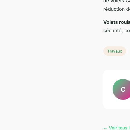
de volets C
réduction d
Volets roul
sécurité, c
Travaux
C
← Voir tous 