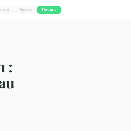
aison
Piscine
Travaux
n :
 au