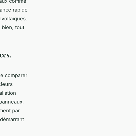
ocaux comme
nance rapide
ovoltaïques.
 bien, tout
ces,
e comparer
sieurs
llation
e panneaux,
ment par
s démarrant