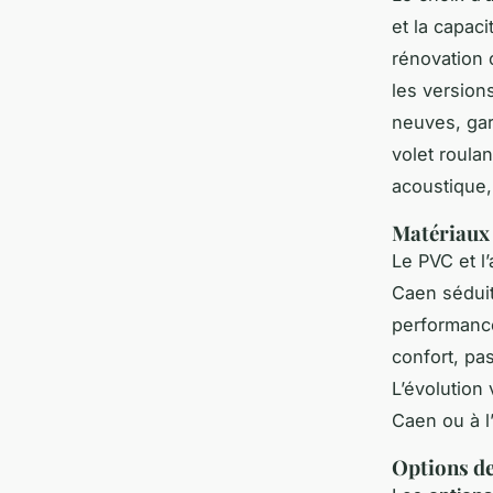
et la capac
rénovation 
les version
neuves, ga
volet roula
acoustique,
Matériaux 
Le PVC et l’
Caen séduit
performance
confort, pa
L’évolution 
Caen ou à l
Options de 