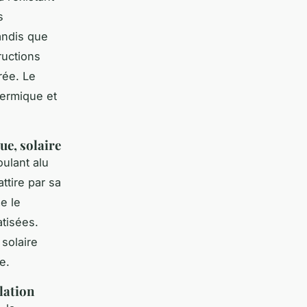
s
andis que
ructions
rée. Le
hermique et
ue, solaire
oulant alu
ttire par sa
e le
tisées.
 solaire
e.
olation