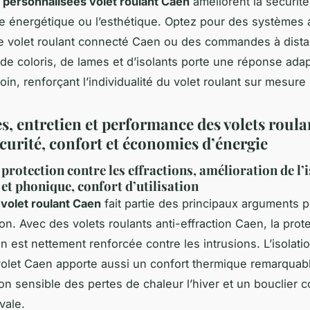
 personnalisées volet roulant Caen
améliorent la sécurité,
 énergétique ou l’esthétique. Optez pour des systèmes a
 le volet roulant connecté Caen ou des commandes à dist
 de coloris, de lames et d’isolants porte une réponse ada
in, renforçant l’individualité du volet roulant sur mesure
s, entretien et performance des volets roula
curité, confort et économies d’énergie
 protection contre les effractions, amélioration de l’
et phonique, confort d’utilisation
 volet roulant Caen
fait partie des principaux arguments 
on. Avec des volets roulants anti-effraction Caen, la prot
n est nettement renforcée contre les intrusions. L’isolati
olet Caen apporte aussi un confort thermique remarquab
on sensible des pertes de chaleur l’hiver et un bouclier c
vale.