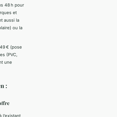
us 48 h pour
rques et
t aussi la
aire) ou la
749 € (pose
ies (PVC,
nt une
n :
offre
 l’existant