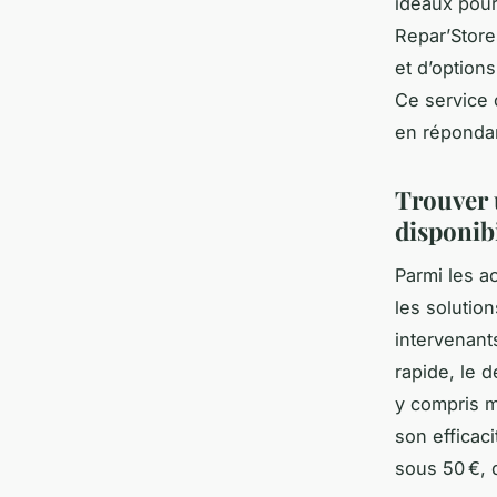
idéaux pour
Repar’Store
et d’option
Ce service c
en répondan
Trouver u
disponibi
Parmi les a
les solutio
intervenant
rapide, le 
y compris m
son efficaci
sous 50 €, 