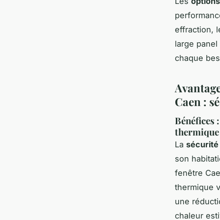
Les
options
performance
effraction,
large panel
chaque beso
Avantage
Caen : sé
Bénéfices :
thermique 
La
sécurité
son habitati
fenêtre Cae
thermique v
une réducti
chaleur esti